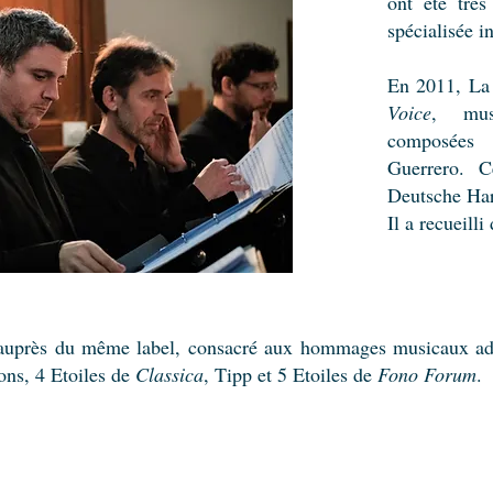
ont été très
spécialisée i
En 2011, La 
Voice
, mus
composées 
Guerrero. C
Deutsche Har
Il a recueill
uprès du même label, consacré aux hommages musicaux adr
ons, 4 Etoiles de
Classica
, Tipp et 5 Etoiles de
Fono Forum
.