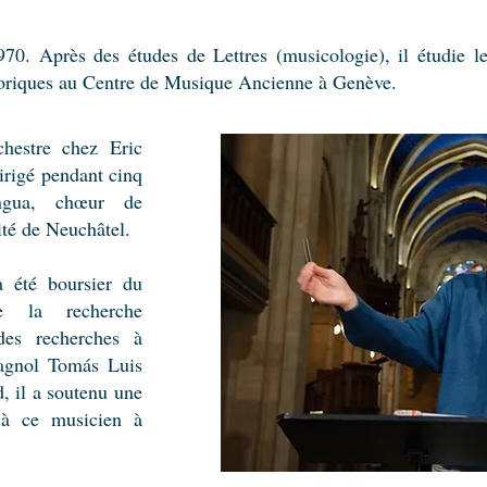
70. Après des études de Lettres (musicologie), il étudie l
héoriques au Centre de Musique Ancienne à Genève.
chestre chez Eric
irigé pendant cinq
ngua, chœur de
té de Neuchâtel.
 été boursier du
e la recherche
 des recherches à
agnol Tomás Luis
, il a soutenu une
 à ce musicien à